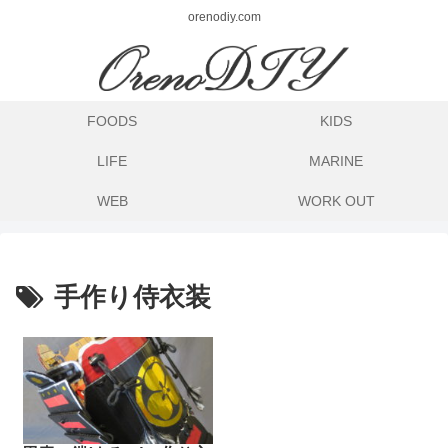
orenodiy.com
FOODS
KIDS
LIFE
MARINE
WEB
WORK OUT
手作り侍衣装