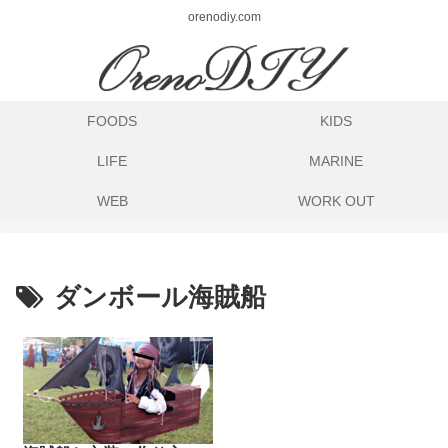
orenodiy.com
FOODS
KIDS
LIFE
MARINE
WEB
WORK OUT
ダンボール海賊船